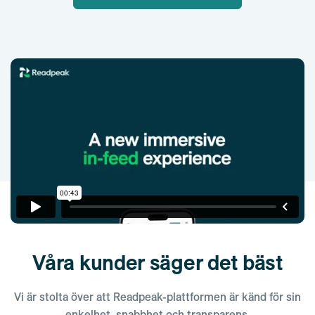
Våra kunder säger det bäst
Vi är stolta över att Readpeak-plattformen är känd för sin
enkelhet, snabbhet och transparens.