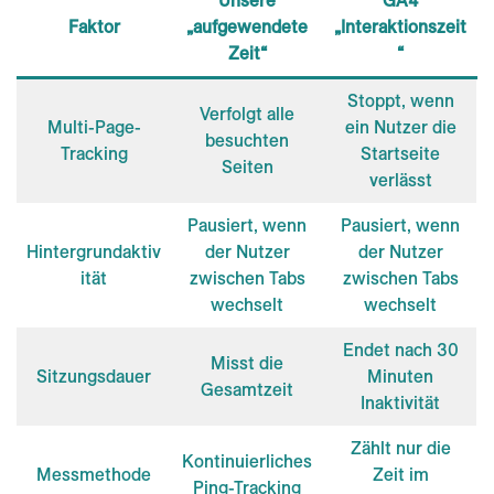
Unsere
GA4
Faktor
„aufgewendete
„Interaktionszeit
Zeit“
“
Stoppt, wenn
Verfolgt alle
Multi-Page-
ein Nutzer die
besuchten
Tracking
Startseite
Seiten
verlässt
Pausiert, wenn
Pausiert, wenn
Hintergrundaktiv
der Nutzer
der Nutzer
ität
zwischen Tabs
zwischen Tabs
wechselt
wechselt
Endet nach 30
Misst die
Sitzungsdauer
Minuten
Gesamtzeit
Inaktivität
Zählt nur die
Kontinuierliches
Messmethode
Zeit im
Ping-Tracking